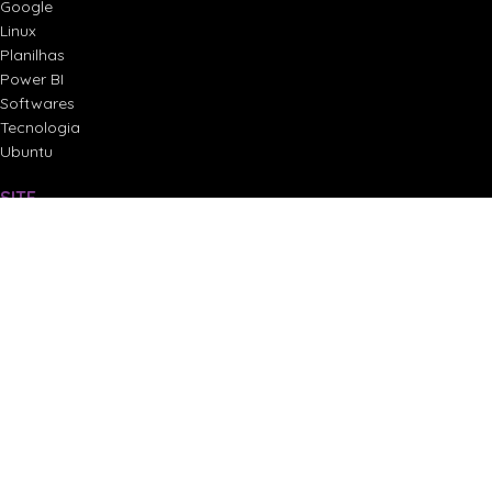
Google
Linux
Planilhas
Power BI
Softwares
Tecnologia
Ubuntu
SITE
Loja
Projetos
Serviços
Sobre
Termos de Uso e Política de Privacidade
DOWNLOADS
Ebooks
Softwares
Termos de Uso e Política de Privacidade