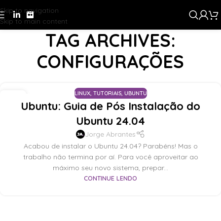
Skip to navigation
Skip to main content
TAG ARCHIVES:
CONFIGURAÇÕES
Home
/
Posts Tagged "configurações"
LINUX
,
TUTORIAIS
,
UBUNTU
25
Ubuntu: Guia de Pós Instalação do
JUN
Ubuntu 24.04
Jorge Abrantes
Acabou de instalar o Ubuntu 24.04? Parabéns! Mas o
trabalho não termina por aí. Para você aproveitar ao
máximo seu novo sistema, prepar...
CONTINUE LENDO