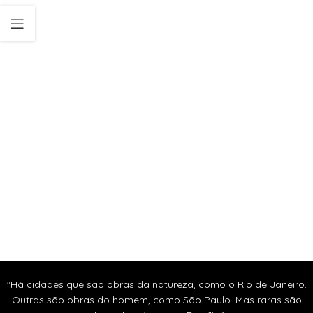
"Há cidades que são obras da natureza, como o Rio de Janeiro.
Outras são obras do homem, como São Paulo. Mas raras são