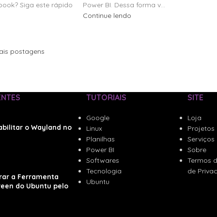
book? Siga este rápido
Power BI. Dessa forma v...
Continue lendo
ais postagens
ENTES
TUTORIAIS
SITE
Google
Loja
bilitar o Wayland no
Linux
Projetos
Planilhas
Serviços
Power BI
Sobre
Softwares
Termos d
Tecnologia
de Priva
rar a Ferramenta
Ubuntu
reen do Ubuntu pelo