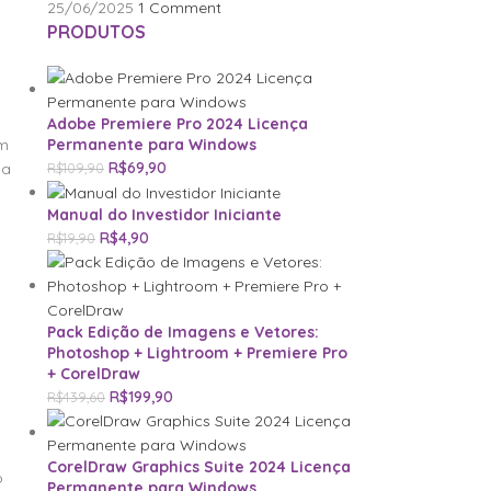
25/06/2025
1 Comment
PRODUTOS
Adobe Premiere Pro 2024 Licença
em
Permanente para Windows
R$
69,90
 a
R$
109,90
Manual do Investidor Iniciante
R$
4,90
R$
19,90
Pack Edição de Imagens e Vetores:
Photoshop + Lightroom + Premiere Pro
+ CorelDraw
R$
199,90
R$
439,60
CorelDraw Graphics Suite 2024 Licença
o
Permanente para Windows