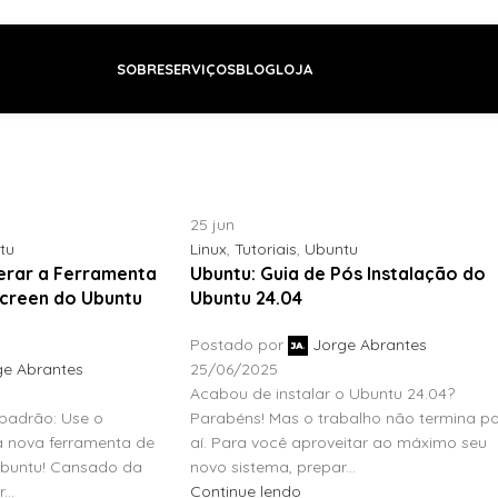
SOBRE
SERVIÇOS
BLOG
LOJA
25
jun
tu
Linux
,
Tutoriais
,
Ubuntu
erar a Ferramenta
Ubuntu: Guia de Pós Instalação do
Screen do Ubuntu
Ubuntu 24.04
Postado por
Jorge Abrantes
ge Abrantes
25/06/2025
Acabou de instalar o Ubuntu 24.04?
 padrão: Use o
Parabéns! Mas o trabalho não termina p
 nova ferramenta de
aí. Para você aproveitar ao máximo seu
Ubuntu! Cansado da
novo sistema, prepar...
..
Continue lendo