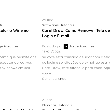
24
dez
tu
Softwares
,
Tutoriais
talar o Wine no
Corel Draw: Como Remover Tela d
Login e E-mail
ge Abrantes
Postado por
Jorge Abrantes
15/01/2026
menta que permite aos
Se você está cansado de lidar com a tel
xecutar aplicativos
de login e solicitações de e-mail ao usar 
 o Windows em seu
Corel Draw, este tutorial é para você. Aqui
vou e...
Continue lendo
21
abr
Planilhas
,
Tutoriais