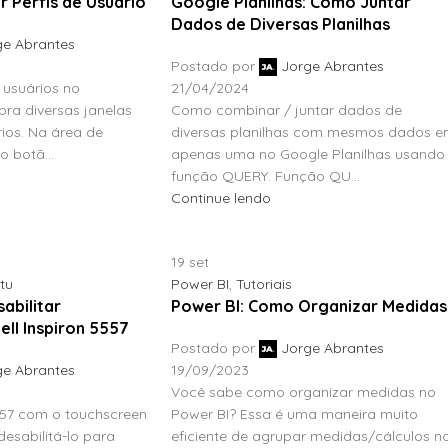
 Perfis de Usuário
Google Planilhas: Como Juntar
Dados de Diversas Planilhas
ge Abrantes
Postado por
Jorge Abrantes
 usuários no
21/04/2024
ra diversas janelas
Como combinar / juntar dados de
ios. Na área de
diversas planilhas com mesmos dados 
o botã...
apenas uma no Google Planilhas usando
função QUERY. Função QU...
Continue lendo
19
set
tu
Power BI
,
Tutoriais
abilitar
Power BI: Como Organizar Medidas
ll Inspiron 5557
Postado por
Jorge Abrantes
ge Abrantes
19/09/2023
Você sabe como organizar medidas no
557 com o touchscreen
Power BI? Essa é uma maneira muito
esabilitá-lo para
eficiente de agrupar medidas/cálculos n