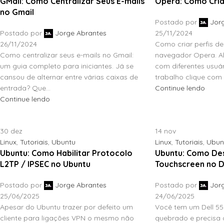
GMail: Como Centralizar Seus E-mails
Opera: Como Criar
no Gmail
Postado por
Jor
Postado por
Jorge Abrantes
25/11/2024
26/11/2024
Como criar perfis de
Como centralizar seus e-mails no Gmail:
navegador Opera. Ab
um guia completo para iniciantes. Já se
com diferentes usuár
cansou de alternar entre várias caixas de
trabalho clique com 
entrada? Que...
Continue lendo
Continue lendo
30
dez
14
nov
Linux
,
Tutoriais
,
Ubuntu
Linux
,
Tutoriais
,
Ubun
Ubuntu: Como Habilitar Protocolo
Ubuntu: Como Des
L2TP / IPSEC no Ubuntu
Touchscreen no De
Postado por
Jorge Abrantes
Postado por
Jor
25/06/2025
24/06/2025
Apesar do Ubuntu trazer por defeito um
Você tem um Dell 5
cliente para ligações VPN o mesmo não
quebrado e precisa d