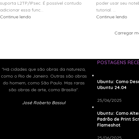
suporta L2TP/IPsec. É possível contudo
poder usar seu note
adicionar essa func...
tutorial. ...
Continue lendo
Continue lendo
Carregar m
POSTAGENS REC
"Há cidades que são obras da natureza,
como o Rio de Janeiro. Outras são obras
Ubuntu: Como Desa
do homem, como São Paulo. Mas raras
Ubuntu 24.04
são obras de arte, como Brasília".
25/06/2025
José Roberto Bassul
Ubuntu: Como Alte
Padrão de Print Sc
Flameshot
25/06/2025