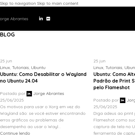
Skip to navigation
Skip to main content
orge Abrantes
BLOG
Home
/
Blog
25
jun
25
jun
Linux
,
Tutoriais
,
Ubuntu
Linux
,
Tutoriais
,
Ubun
Ubuntu: Como Desabilitar o Wayland
Ubuntu: Como Alt
no Ubuntu 24.04
Padrão de Print 
pelo Flameshot
Postado por
Jorge Abrantes
25/06/2025
Postado por
Jor
Os motivos para usar o Xorg em vez do
25/06/2025
Wayland são: se você estiver encontrando
Diga adeus ao print
erros gráficos ou problemas de
Flameshot como sua
desempenho ao usar o Wayl...
captura de tela no 
Continue lendo
ferramenta de captur.