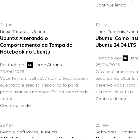
Continue lendo
24
jun
19
fev
Linux
,
Tutoriais
,
Ubuntu
Linux
,
Tutoriais
,
Ubun
Ubuntu: Alterando o
Ubuntu: Como Ins
Comportamento da Tampa do
Ubuntu 24.04 LTS
Notebook no Ubuntu
Postado por
Jor
Postado por
Jorge Abrantes
25/06/2025
25/06/2025
O Wine é uma ferra
Você tem um Dell 5557 com o touchscreen
usuários do Ubuntu e
quebrado e precisa desabilitá-lo para
desenvolvidos para
poder usar seu notebook? Siga este rápido
sistema Linux. Este...
tutorial. ...
Continue lendo
Continue lendo
26
nov
25
nov
Google
,
Softwares
,
Tutoriais
Softwares
,
Tutoriais