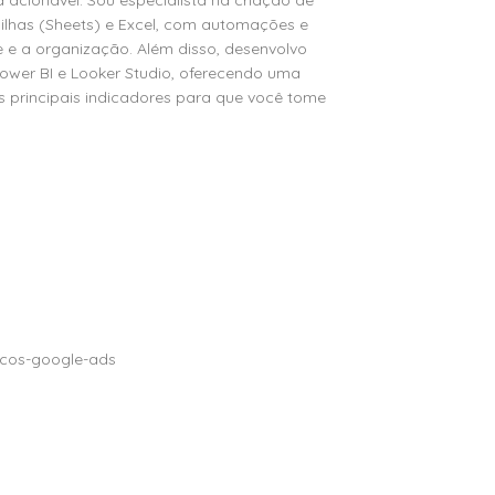
 acionável. Sou especialista na criação de
nilhas (Sheets) e Excel, com automações e
e e a organização. Além disso, desenvolvo
ower BI e Looker Studio, oferecendo uma
us principais indicadores para que você tome
meus Projetos