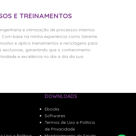
SOS E TREINAMENTOS
engenharia e otimização de processos internos
al. Com base na minha experiência como Gerente
nvolvo e aplico treinamentos e reciclagens para
as exclusivas, garantindo que o conhecimento
ividade e excelência no dia a dia da sua
izar Meus Processos
DOWNLOADS
Ebooks
Softwares
Termos de Uso e Política
de Privacidade
e Uso e Política
Monitoramento de Saúde