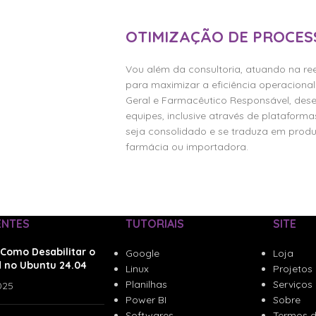
OTIMIZAÇÃO DE PROCES
Vou além da consultoria, atuando na re
para maximizar a eficiência operacion
Geral e Farmacêutico Responsável, dese
equipes, inclusive através de plataform
seja consolidado e se traduza em produt
farmácia ou importadora.
Quero Otim
ENTES
TUTORIAIS
SITE
Como Desabilitar o
Google
Loja
 no Ubuntu 24.04
Linux
Projetos
Planilhas
Serviços
025
Power BI
Sobre
Softwares
Termos d