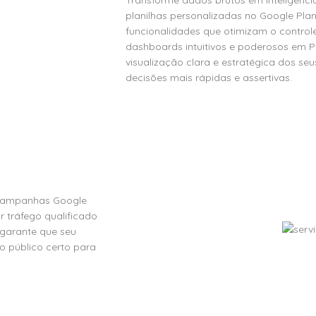
Transforme dados brutos em inteligência
planilhas personalizadas no Google Pla
funcionalidades que otimizam o control
dashboards intuitivos e poderosos em P
visualização clara e estratégica dos se
decisões mais rápidas e assertivas.
Veja 
o campanhas Google
r tráfego qualificado
 garante que seu
o público certo para