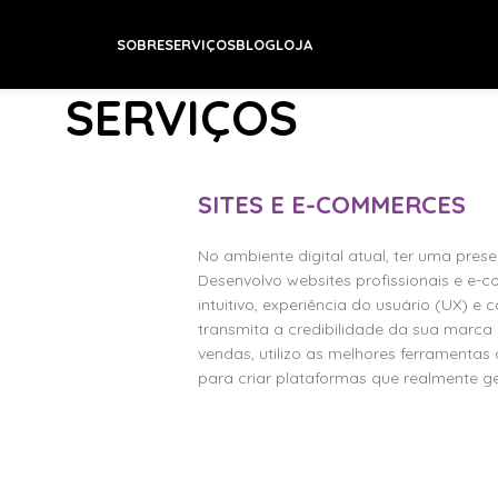
SOBRE
SERVIÇOS
BLOG
LOJA
SERVIÇOS
Home
/
Serviços
SITES E E-COMMERCES
No ambiente digital atual, ter uma pres
Desenvolvo websites profissionais e e
intuitivo, experiência do usuário (UX) e 
transmita a credibilidade da sua marca 
vendas, utilizo as melhores ferramen
para criar plataformas que realmente g
Veja 