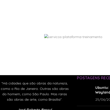
POSTAGENS REC
"Há cidades que são obras da natureza,
Ubuntu: 
como o Rio de Janeiro. Outras são obras
Wayland
do homem, como São Paulo. Mas raras
são obras de arte, como Brasília".
25/06/2
José Roberto Bassul