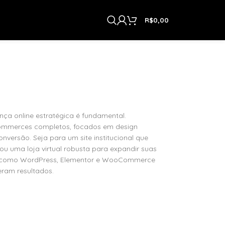
R$
0,00
ença online estratégica é fundamental.
-commerces completos, focados em design
conversão. Seja para um site institucional que
ou uma loja virtual robusta para expandir suas
tas como WordPress, Elementor e WooCommerce
eram resultados.
meus Projetos