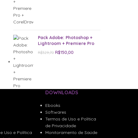
Pack Adobe: Photoshop +
Lightroom + Premiere Pro
R$
150,00
R$
329,70
DOWNLOADS
Ebooks
Softwares
Termos de Uso e Política
de Privacidade
e Uso e Política
Monitoramento de Saúde