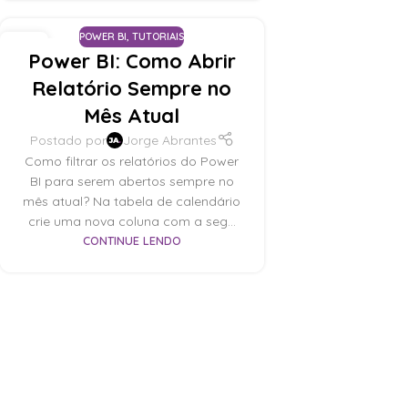
POWER BI
,
TUTORIAIS
17
Power BI: Como Abrir
OUT
Relatório Sempre no
Mês Atual
Postado por
Jorge Abrantes
Como filtrar os relatórios do Power
BI para serem abertos sempre no
mês atual? Na tabela de calendário
crie uma nova coluna com a seg...
CONTINUE LENDO