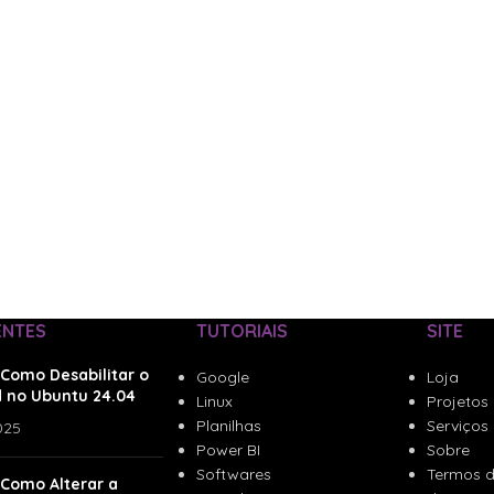
ENTES
TUTORIAIS
SITE
Como Desabilitar o
Google
Loja
 no Ubuntu 24.04
Linux
Projetos
Planilhas
Serviços
025
Power BI
Sobre
Softwares
Termos d
 Como Alterar a