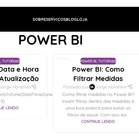
SOBRE
SERVIÇOS
BLOG
LOJA
POWER BI
Home
/
Tutoriais
/
Posts da Categoria "Power BI"
I
,
TUTORIAIS
POWER BI
,
TUTORIAIS
17
 Data e Hora
Power BI: Como
OUT
 Atualização
Filtrar Medidas
Jorge Abrantes
Postado por
Jorge Abrantes
witchZone(DateTimeZone.UtcNow(),
Como filtrar medidas no Power BI?
-3)
Inserir filtros dentro das medidas é
UE LENDO
uma boa prática para evitar os
filtros de visual. Com isso evi...
CONTINUE LENDO