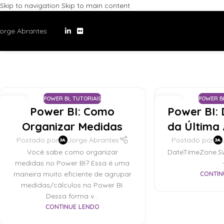
Skip to navigation
Skip to main content
orge Abrantes
POWER BI
,
TUTORIAIS
POWER B
19
24
Power BI: Como
Power BI:
SET
ABR
Organizar Medidas
da Última
Postado por
Jorge Abrantes
Postado por
Você sabe como organizar
DateTimeZone.S
medidas no Power BI? Essa é uma
maneira muito eficiente de agrupar
CONTIN
medidas/cálculos no Power BI.
Dessa forma v...
CONTINUE LENDO