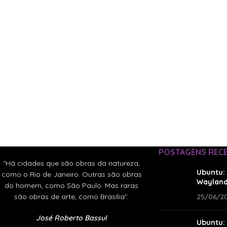
POSTAGENS REC
"Há cidades que são obras da natureza,
Ubuntu: 
como o Rio de Janeiro. Outras são obras
Wayland
do homem, como São Paulo. Mas raras
são obras de arte, como Brasília".
25/06/2
José Roberto Bassul
Ubuntu: