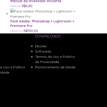
Manual do Investidor Iniciante
R$
4,90
R$
19,90
Pack Adobe: Photoshop + Lightroom +
Premiere Pro
R$
150,00
R$
329,70
DOWNLOADS
Ebooks
Softwares
Termos de Uso e Política
de Privacidade
e Uso e Política
Monitoramento de Saúde
cidade