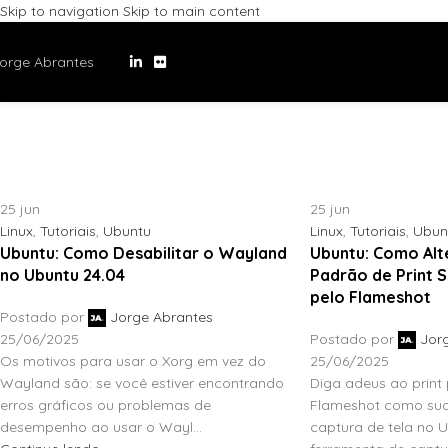
Skip to navigation
Skip to main content
orge Abrantes
25
jun
25
jun
Linux
,
Tutoriais
,
Ubuntu
Linux
,
Tutoriais
,
Ubun
Ubuntu: Como Desabilitar o Wayland
Ubuntu: Como Alt
no Ubuntu 24.04
Padrão de Print 
pelo Flameshot
Postado por
Jorge Abrantes
25/06/2025
Postado por
Jor
Os motivos para usar o Xorg em vez do
25/06/2025
Wayland são: se você estiver encontrando
Diga adeus ao print
erros gráficos ou problemas de
Flameshot como sua
desempenho ao usar o Wayl...
captura de tela no 