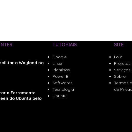
ENTES
TUTORIAIS
SITE
Google
Loja
bilitar o Wayland no
Linux
Projetos
Planilhas
Serviços
Power BI
Sobre
Softwares
Termos d
Tecnologia
de Priva
rar a Ferramenta
Ubuntu
reen do Ubuntu pelo