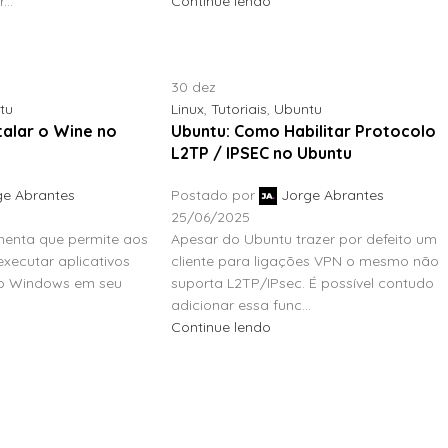
..
Continue lendo
30
dez
tu
Linux
,
Tutoriais
,
Ubuntu
talar o Wine no
Ubuntu: Como Habilitar Protocolo
L2TP / IPSEC no Ubuntu
ge Abrantes
Postado por
Jorge Abrantes
25/06/2025
menta que permite aos
Apesar do Ubuntu trazer por defeito um
xecutar aplicativos
cliente para ligações VPN o mesmo não
 o Windows em seu
suporta L2TP/IPsec. É possível contudo
adicionar essa func...
Continue lendo