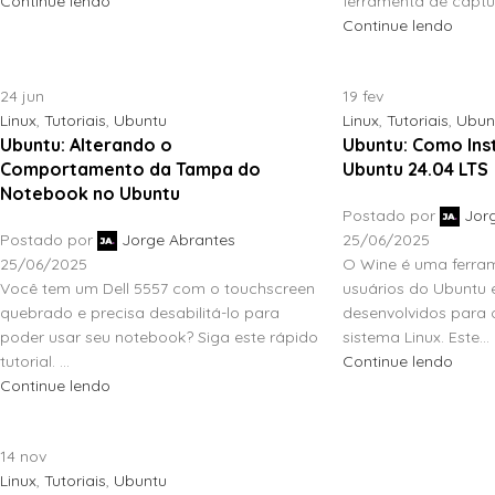
Continue lendo
ferramenta de captur.
Continue lendo
24
jun
19
fev
Linux
,
Tutoriais
,
Ubuntu
Linux
,
Tutoriais
,
Ubun
Ubuntu: Alterando o
Ubuntu: Como Ins
Comportamento da Tampa do
Ubuntu 24.04 LTS
Notebook no Ubuntu
Postado por
Jor
Postado por
Jorge Abrantes
25/06/2025
25/06/2025
O Wine é uma ferra
Você tem um Dell 5557 com o touchscreen
usuários do Ubuntu e
quebrado e precisa desabilitá-lo para
desenvolvidos para
poder usar seu notebook? Siga este rápido
sistema Linux. Este...
tutorial. ...
Continue lendo
Continue lendo
14
nov
Linux
,
Tutoriais
,
Ubuntu