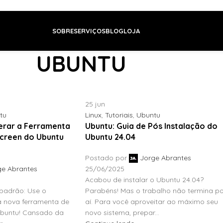
SOBRE
SERVIÇOS
BLOG
LOJA
UBUNTU
Home
/
Tutoriais
/
Posts da Categoria "Ubuntu"
25
jun
tu
Linux
,
Tutoriais
,
Ubuntu
erar a Ferramenta
Ubuntu: Guia de Pós Instalação do
Screen do Ubuntu
Ubuntu 24.04
Postado por
Jorge Abrantes
ge Abrantes
25/06/2025
Acabou de instalar o Ubuntu 24.04?
 padrão: Use o
Parabéns! Mas o trabalho não termina p
 nova ferramenta de
aí. Para você aproveitar ao máximo seu
Ubuntu! Cansado da
novo sistema, prepar...