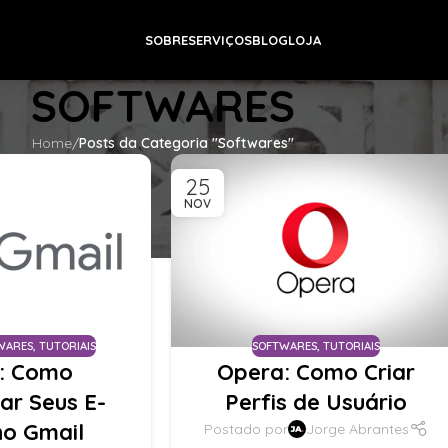
SOBRE
SERVIÇOS
BLOG
LOJA
SOFTWARES
Home
/
Posts da Categoria "Softwares"
25
NOV
WARES
,
TUTORIAIS
SOFTWARES
,
TUTORIAIS
l: Como
Opera: Como Criar
zar Seus E-
Perfis de Usuário
no Gmail
Postado por
Jorge Abrantes