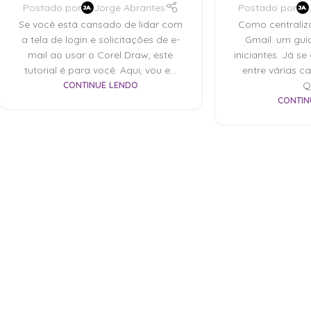
Postado por
Jorge Abrantes
Postado por
Se você está cansado de lidar com
Como centraliza
a tela de login e solicitações de e-
Gmail: um gui
mail ao usar o Corel Draw, este
iniciantes. Já se
tutorial é para você. Aqui, vou e...
entre várias c
CONTINUE LENDO
Q
CONTIN