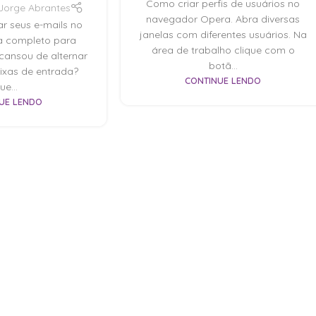
Como criar perfis de usuários no
Jorge Abrantes
navegador Opera. Abra diversas
r seus e-mails no
janelas com diferentes usuários. Na
a completo para
área de trabalho clique com o
 cansou de alternar
botã...
aixas de entrada?
CONTINUE LENDO
ue...
UE LENDO