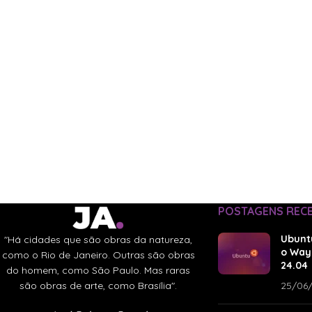
POSTAGENS REC
Ubunt
"Há cidades que são obras da natureza,
o Way
como o Rio de Janeiro. Outras são obras
24.04
do homem, como São Paulo. Mas raras
são obras de arte, como Brasília".
25/06