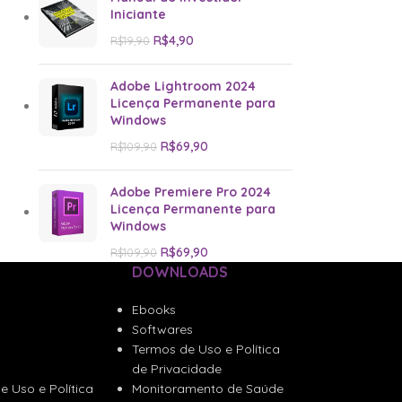
Iniciante
R$
4,90
R$
19,90
Adobe Lightroom 2024
Licença Permanente para
Windows
R$
69,90
R$
109,90
Adobe Premiere Pro 2024
Licença Permanente para
Windows
R$
69,90
R$
109,90
DOWNLOADS
Ebooks
Softwares
Termos de Uso e Política
de Privacidade
e Uso e Política
Monitoramento de Saúde