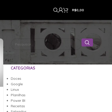
R$
0,00
CATEGORIAS
Doces
Google
Linux
Planilhas
Power BI
Receitas
Salgados