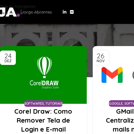
Skip to navigation
Jorge Abrantes
Skip to main content
24
26
DEZ
NOV
SOFTWARES
,
TUTORIAIS
GOOGLE
,
SOFT
Corel Draw: Como
GMai
Remover Tela de
Centrali
Login e E-mail
mails 