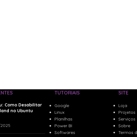
ENTES
TUTORIAIS
SITE
u: Como Desabilitar
Google
Loja
land no Ubuntu
Linux
Projetos
Planilhas
Serviços
/2025
Power BI
Sobre
Softwares
Termos d