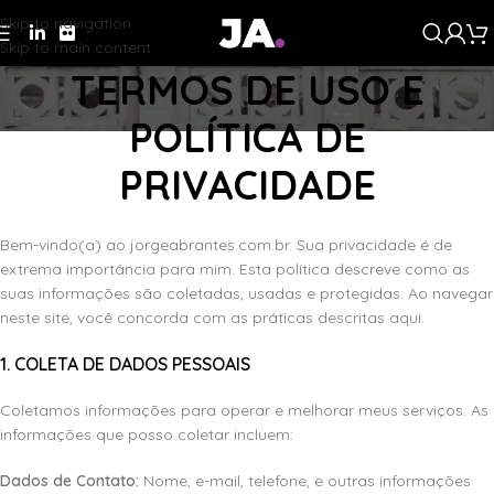
Skip to navigation
Skip to main content
TERMOS DE USO E
POLÍTICA DE
PRIVACIDADE
Home
/
Termos de Uso e Política de Privacidade
Bem-vindo(a) ao jorgeabrantes.com.br. Sua privacidade é de
extrema importância para mim. Esta política descreve como as
suas informações são coletadas, usadas e protegidas. Ao navegar
neste site, você concorda com as práticas descritas aqui.
1. COLETA DE DADOS PESSOAIS
Coletamos informações para operar e melhorar meus serviços. As
informações que posso coletar incluem:
Dados de Contato:
Nome, e-mail, telefone, e outras informações