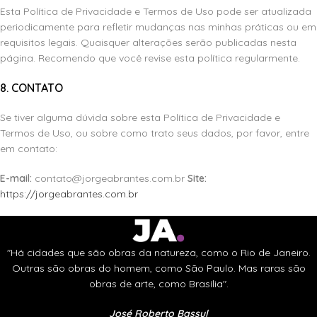
Esta Política de Privacidade e Termos de Uso pode ser atualizada
periodicamente para refletir mudanças nas minhas práticas ou em
requisitos legais. Quaisquer alterações serão publicadas nesta
página. Recomendo que você revise esta política regularmente.
8. CONTATO
Se tiver alguma dúvida sobre esta Política de Privacidade e
Termos de Uso, ou sobre como trato seus dados, por favor, entre
em contato:
E-mail:
contato@jorgeabrantes.com.br
Site:
https://jorgeabrantes.com.br
"Há cidades que são obras da natureza, como o Rio de Janeiro.
Outras são obras do homem, como São Paulo. Mas raras são
obras de arte, como Brasília".
José Roberto Bassul