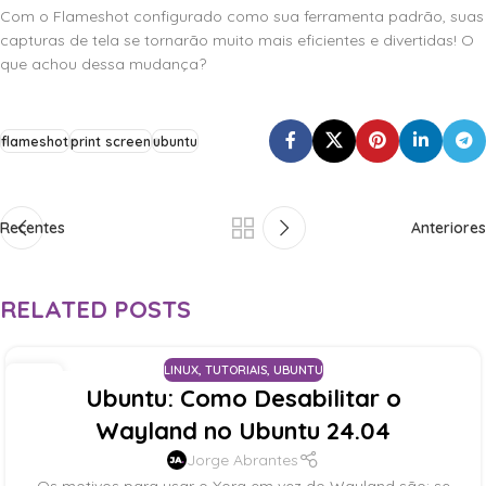
Com o Flameshot configurado como sua ferramenta padrão, suas
capturas de tela se tornarão muito mais eficientes e divertidas! O
que achou dessa mudança?
flameshot
print screen
ubuntu
Recentes
Anteriores
RELATED POSTS
LINUX
,
TUTORIAIS
,
UBUNTU
25
Ubuntu: Como Desabilitar o
JUN
Wayland no Ubuntu 24.04
Jorge Abrantes
Os motivos para usar o Xorg em vez do Wayland são: se