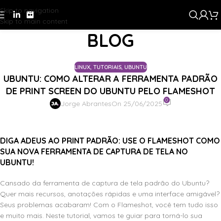
Skip to navigation
Skip to main content
BLOG
Home
/
Tutoriais
/
Linux
LINUX
,
TUTORIAIS
,
UBUNTU
UBUNTU: COMO ALTERAR A FERRAMENTA PADRÃO
DE PRINT SCREEN DO UBUNTU PELO FLAMESHOT
0
Jorge Abrantes
On 25/06/2025
DIGA ADEUS AO PRINT PADRÃO: USE O FLAMESHOT COMO
SUA NOVA FERRAMENTA DE CAPTURA DE TELA NO
UBUNTU!
Cansado da ferramenta de captura de tela padrão do Ubuntu?
Quer mais recursos, anotações rápidas e uma interface amigável?
Seus problemas acabaram! Com o Flameshot, você tem tudo isso
e muito mais. Neste tutorial, vamos te guiar para torná-lo sua