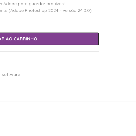
m Adobe para guardar arquivos!
te (Adobe Photoshop 2024 – versão 24.0.0).
AR AO CARRINHO
,
software