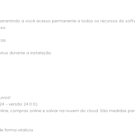
 garantindo a você acesso permanente a todos os recursos do softwar
so.
ças.
írus durante a instalação.
ivos!
 – versão 24.0.0).
 online, compras online e salvar na nuvem do cloud. São medidas 
forma vitalícia.