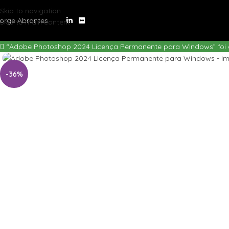
Skip to navigation
orge Abrantes
Skip to main content
“Adobe Photoshop 2024 Licença Permanente para Windows” foi a
-36%