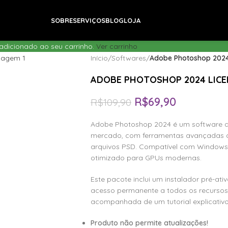
SOBRE
SERVIÇOS
BLOG
LOJA
dicionado ao seu carrinho.
Ver carrinho
Início
/
Softwares
/
Adobe Photoshop 2024
ADOBE PHOTOSHOP 2024 LIC
R$
69,90
R$
109,90
Adobe Photoshop 2024 é um software de
mercado, com ferramentas avançadas de
arquivos PSD. Compatível com Windows 
otimizado para GPUs modernas.
Este pacote inclui um instalador pré-ati
acesso permanente a todos os recursos d
acompanhada de um tutorial explicativo
Produto não permite atualizações!