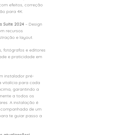
 com efeitos, correção
ão para 4K.
 Suite 2024
– Design
com recursos
tração e layout.
, fotógrafos e editores
de e praticidade em
m instalador pré-
 vitalícia para cada
cima, garantindo a
nente a todos os
res. A instalação é
a, acompanhada de um
 para te guiar passo a