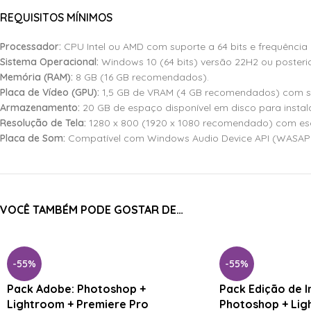
REQUISITOS MÍNIMOS
Processador:
CPU Intel ou AMD com suporte a 64 bits e frequência 
Sistema Operacional:
Windows 10 (64 bits) versão 22H2 ou posterio
Memória (RAM):
8 GB (16 GB recomendados).
Placa de Vídeo (GPU):
1,5 GB de VRAM (4 GB recomendados) com sup
Armazenamento:
20 GB de espaço disponível em disco para insta
Resolução de Tela:
1280 x 800 (1920 x 1080 recomendado) com esc
Placa de Som:
Compatível com Windows Audio Device API (WASAPI
VOCÊ TAMBÉM PODE GOSTAR DE…
-55%
-55%
Pack Adobe: Photoshop +
Pack Edição de 
Lightroom + Premiere Pro
Photoshop + Lig