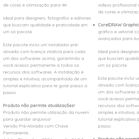
de cores e otimização para 4K.
vídeos profissional
de cores e otimizaç
Ideal para designers, fotógrafos e editores
que buscam qualidade e praticidade em
CorelDRAW Graphics
um só pacote.
gráfico e vetorial 
avançados para ilus
Este pacote inclui um instalador pré-
ativado com licença vitalícia para cada
Ideal para designers
um dos softwares acima, garantindo a
que buscam qualida
você acesso permanente a todos os
um só pacote.
recursos dos softwares. A instalação é
Este pacote inclui u
simples e intuitiva, acompanhada de um
ativado com licença
tutorial explicativo para te guiar passo a
um dos softwares a
passo.
você acesso perma
Produto não permite atualizações!
recursos dos softwa
Produto não permite utilização da nuvem
simples e intuitiv
para guardar arquivos!
tutorial explicativo
Versão Pré-Ativada com Chave
passo.
Permanente: