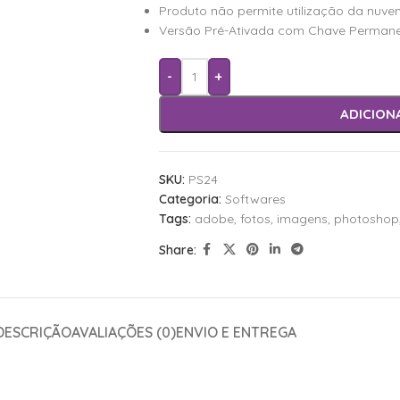
Produto não permite utilização da nuve
Versão Pré-Ativada com Chave Permanen
-
+
ADICION
SKU:
PS24
Categoria:
Softwares
Tags:
adobe
,
fotos
,
imagens
,
photoshop
Share:
DESCRIÇÃO
AVALIAÇÕES (0)
ENVIO E ENTREGA