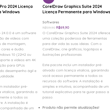
Pro 2024 Licença
CorelDraw Graphics Suite 2024
a Windows
Licença Permanente para Window
Softwares
R$
69,90
R$
109,90
 24.0.0 é um software
O CorelDraw Graphics Suite 2024 oferec
ção de vídeos com
uma coleção poderosa de ferramentas
s de montagem,
para dar vida às suas ideias. Com o
 cores e áudio.
CorelDraw, crie gráficos, logotipos e
ndows 10 (22H2 ou
ilustrações profissionais.
suporte a vídeos em 4K
Este pacote inclui um instalador pré-
ação para GPUs
ativado com licença vitalícia, garantindo
ndo desempenho ágil e
você acesso permanente a todos os
ualidade.
recursos do software. A instalação é
m instalador pré-
simples e intuitiva, acompanhada de um
vitalícia, garantindo a
tutorial explicativo para te guiar passo a
nente a todos os
passo.
e. A instalação é
Produto não permite atualizações!
a, acompanhada de um