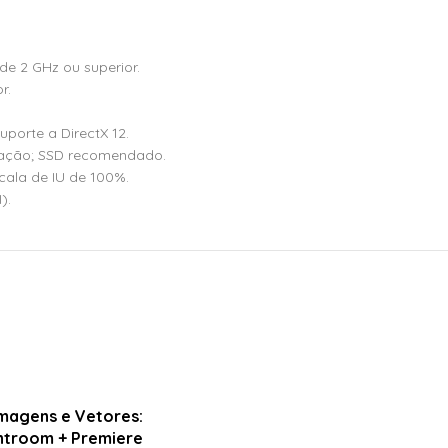
de 2 GHz ou superior.
r.
orte a DirectX 12.
lação; SSD recomendado.
ala de IU de 100%.
).
Imagens e Vetores:
htroom + Premiere