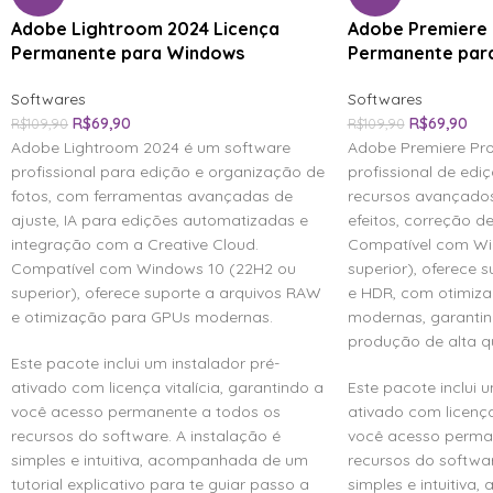
Adobe Lightroom 2024 Licença
Adobe Premiere 
Permanente para Windows
Permanente par
Softwares
Softwares
R$
69,90
R$
69,90
R$
109,90
R$
109,90
Adobe Lightroom 2024 é um software
Adobe Premiere Pro
profissional para edição e organização de
profissional de edi
fotos, com ferramentas avançadas de
recursos avançado
ajuste, IA para edições automatizadas e
efeitos, correção de
integração com a Creative Cloud.
Compatível com Wi
Compatível com Windows 10 (22H2 ou
superior), oferece 
superior), oferece suporte a arquivos RAW
e HDR, com otimiz
e otimização para GPUs modernas.
modernas, garanti
produção de alta q
Este pacote inclui um instalador pré-
ativado com licença vitalícia, garantindo a
Este pacote inclui u
você acesso permanente a todos os
ativado com licença 
recursos do software. A instalação é
você acesso perma
simples e intuitiva, acompanhada de um
recursos do softwar
tutorial explicativo para te guiar passo a
simples e intuitiv