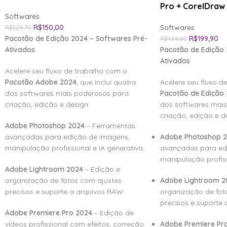
Pro + CorelDraw
Softwares
R$
150,00
Softwares
R$
329,70
Pacotão de Edição 2024 – Softwares Pré-
R$
199,90
R$
439,60
Ativados
Pacotão de Edição 
Ativados
Acelere seu fluxo de trabalho com o
Pacotão Adobe 2024
, que inclui quatro
Acelere seu fluxo d
dos softwares mais poderosos para
Pacotão de Edição
criação, edição e design:
dos softwares mai
criação, edição e d
Adobe Photoshop 2024
– Ferramentas
avançadas para edição de imagens,
Adobe Photoshop 
manipulação profissional e IA generativa.
avançadas para ed
manipulação profiss
Adobe Lightroom 2024
– Edição e
organização de fotos com ajustes
Adobe Lightroom 2
precisos e suporte a arquivos RAW.
organização de fot
precisos e suporte 
Adobe Premiere Pro 2024
– Edição de
vídeos profissional com efeitos, correção
Adobe Premiere Pr