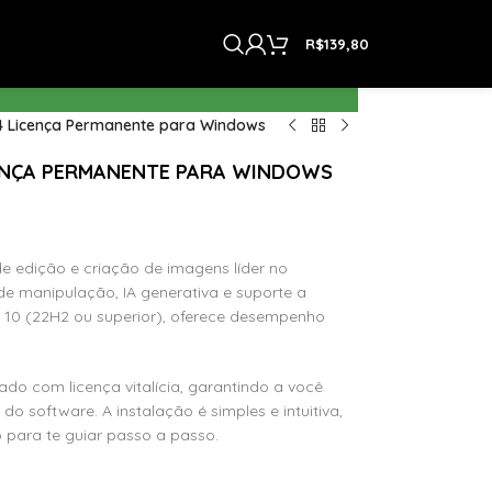
R$
139,80
 Licença Permanente para Windows
ENÇA PERMANENTE PARA WINDOWS
 edição e criação de imagens líder no
 manipulação, IA generativa e suporte a
10 (22H2 ou superior), oferece desempenho
vado com licença vitalícia, garantindo a você
o software. A instalação é simples e intuitiva,
 para te guiar passo a passo.