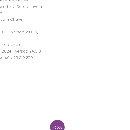
e atualizações!
e utilização da nuvem
vos!
a com Chave
24 - versão 24.0.0,
rsão 24.0.0
 2024 - versão 24.0.0
ersão 25.0.0.230
-36%