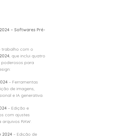
2024 – Softwares Pré-
e trabalho com o
 2024
, que inclui quatro
s poderosos para
esign:
2024
– Ferramentas
ição de imagens,
ional e IA generativa.
024
– Edição e
os com ajustes
a arquivos RAW.
o 2024
– Edição de