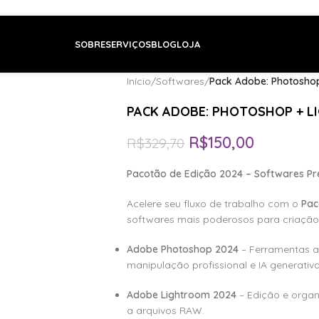
SOBRE
SERVIÇOS
BLOG
LOJA
Início
/
Softwares
/
Pack Adobe: Photoshop
PACK ADOBE: PHOTOSHOP + L
R$
150,00
R$
329,70
Pacotão de Edição 2024 – Softwares Pr
Acelere seu fluxo de trabalho com o
Pac
softwares mais poderosos para criação,
Adobe Photoshop 2024
– Ferramentas a
manipulação profissional e IA generativa
Adobe Lightroom 2024
– Edição e organ
a arquivos RAW.