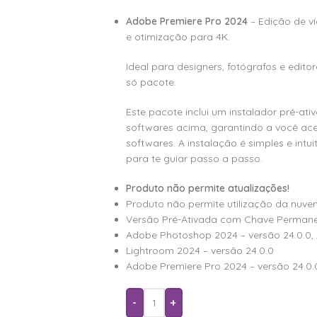
Adobe Premiere Pro 2024
– Edição de ví
e otimização para 4K.
Ideal para designers, fotógrafos e edi
só pacote.
Este pacote inclui um instalador pré-at
softwares acima, garantindo a você ac
softwares. A instalação é simples e intu
para te guiar passo a passo.
Produto não permite atualizações!
Produto não permite utilização da nuve
Versão Pré-Ativada com Chave Permane
Adobe Photoshop 2024 – versão 24.0.0,
Lightroom 2024 – versão 24.0.0
Adobe Premiere Pro 2024 – versão 24.0.
-
+