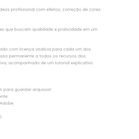
deos profissional com efeitos, correção de cores
tores que buscam qualidade e praticidade em um
ivado com licença vitalícia para cada um dos
esso permanente a todos os recursos dos
itiva, acompanhada de um tutorial explicativo
m para guardar arquivos!
nte:
 Adobe
0