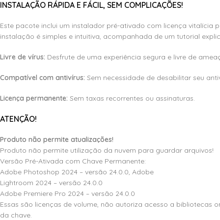
INSTALAÇÃO RÁPIDA E FÁCIL, SEM COMPLICAÇÕES!
Este pacote inclui um instalador pré-ativado com licença vitalíc
instalação é simples e intuitiva, acompanhada de um tutorial expli
Livre de vírus:
Desfrute de uma experiência segura e livre de amea
Compatível com antivírus:
Sem necessidade de desabilitar seu antiv
Licença permanente:
Sem taxas recorrentes ou assinaturas.
ATENÇÃO!
Produto não permite atualizações!
Produto não permite utilização da nuvem para guardar arquivos!
Versão Pré-Ativada com Chave Permanente:
Adobe Photoshop 2024 – versão 24.0.0, Adobe
Lightroom 2024 – versão 24.0.0
Adobe Premiere Pro 2024 – versão 24.0.0
Essas são licenças de volume, não autoriza acesso a bibliotecas
da chave.