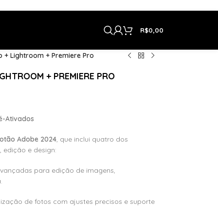
R$
0,00
 + Lightroom + Premiere Pro
IGHTROOM + PREMIERE PRO
é-Ativados
otão Adobe 2024
, que inclui quatro dos
 edição e design:
vançadas para edição de imagens,
.
ização de fotos com ajustes precisos e suporte