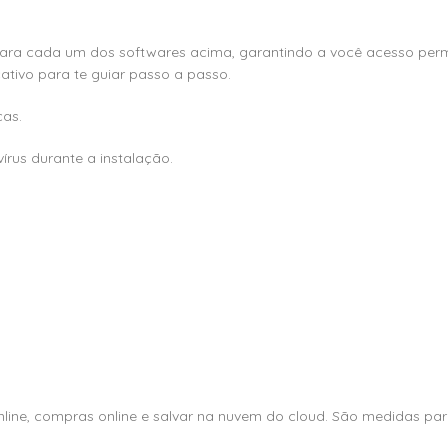
ia para cada um dos softwares acima, garantindo a você acesso per
cativo para te guiar passo a passo.
ças.
írus durante a instalação.
 online, compras online e salvar na nuvem do cloud. São medidas 