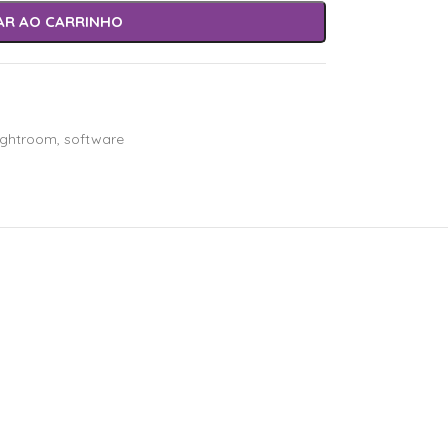
AR AO CARRINHO
lightroom
,
software