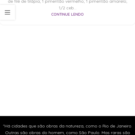
de filé de tilápia; 1 pimentão vermelho; 1 pimentão amarelo;
1/2 ceb...
CONTINUE LENDO
"Há cidades que são obras da natureza, como o Rio de Janeiro.
Outras são obras do homem, como São Paulo. Mas raras são