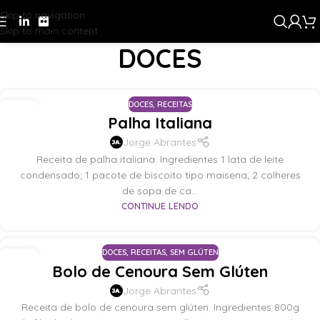
Skip to navigation
Skip to main content
DOCES
Home
/
Receitas
/
Posts da Categoria "Doces"
DOCES
,
RECEITAS
29
Palha Italiana
AGO
Jorge Abrantes
Receita de palha italiana. Ingredientes 1 lata de leite
condensado; 1 pacote de biscoito tipo maisena; 2 colheres
de sopa de ca...
CONTINUE LENDO
DOCES
,
RECEITAS
,
SEM GLÚTEN
14
Bolo de Cenoura Sem Glúten
ABR
Jorge Abrantes
Receita de bolo de cenoura sem glúten. Ingredientes 800g