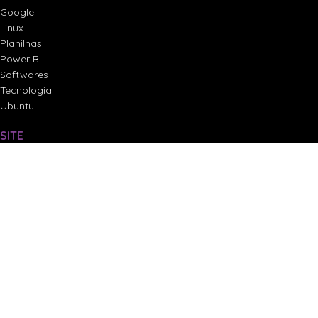
Google
Linux
Planilhas
Power BI
Softwares
Tecnologia
Ubuntu
SITE
Loja
Projetos
Serviços
Sobre
Termos de Uso e Política de Privacidade
DOWNLOADS
Ebooks
Softwares